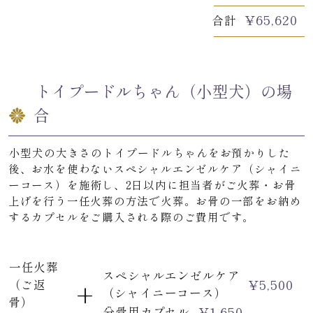
¥
65,620
合計
トイプードルちゃん（小型犬）の場
合
小型犬の大きさのトイプードルちゃんをお預かりした
後、お水を使わないスペシャルエンゼルケア（シャイニ
ーコース）を施術し、2日以内に担当者がご火葬・お骨
上げを行う一任火葬の方法で火葬。お骨の一部をお納め
するカプセルをご購入される際のご費用です。
一任火葬
スペシャルエンゼルケア
+
¥
5,500
（ご返
（シャイニーコース）
骨）
¥
1,650
分骨用カプセル