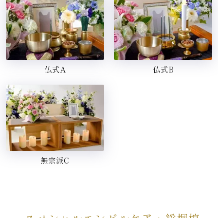
仏式A
仏式B
無宗派C